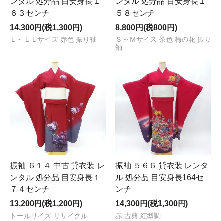
ンタル 処分品 目安身長１
ンタル 処分品 目安身長１
６３センチ
５８センチ
14,300円(税1,300円)
8,800円(税800円)
Ｌ～ＬＬサイズ 赤色 振り袖
Ｓ～Ｍサイズ 茶色 梅の花 振り
袖
振袖 ６１４ 中古 貸衣装 レ
振袖 ５６６ 貸衣装 レンタ
ンタル 処分品 目安身長１
ル 処分品 目安身長164セ
７４センチ
ンチ
13,200円(税1,200円)
14,300円(税1,300円)
トールサイズ リサイクル
赤 古典 紅型調