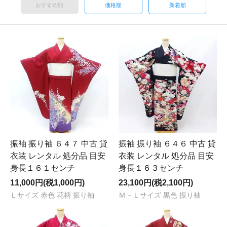
おすすめ順
価格順
新着順
振袖 振り袖 ６４７ 中古 貸
振袖 振り袖 ６４６ 中古 貸
衣装 レンタル 処分品 目安
衣装 レンタル 処分品 目安
身長１６１センチ
身長１６３センチ
11,000円(税1,000円)
23,100円(税2,100円)
Ｌサイズ 赤色 花柄 振り袖
Ｍ－Ｌサイズ 黒色 振り袖