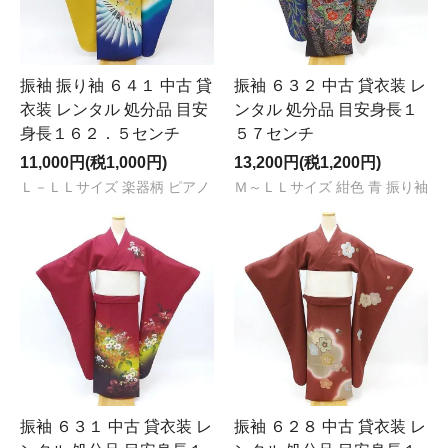
振袖 振り袖 ６４１ 中古 貸
振袖 ６３２ 中古 貸衣装 レ
衣装 レンタル 処分品 目安
ンタル 処分品 目安身長１
身長１６２．５センチ
５７センチ
11,000円(税1,000円)
13,200円(税1,200円)
Ｌ－ＬＬサイズ 楽器柄 ピアノ
Ｍ～ＬＬサイズ 紺色 青 振り袖
振袖 ６３１ 中古 貸衣装 レ
振袖 ６２８ 中古 貸衣装 レ