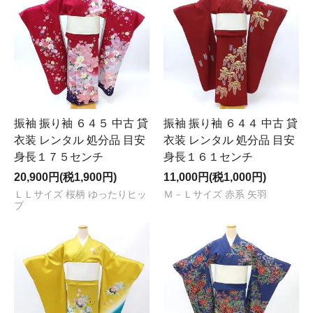
振袖 振り袖 ６４５ 中古 貸
振袖 振り袖 ６４４ 中古 貸
衣装 レンタル 処分品 目安
衣装 レンタル 処分品 目安
身長１７５センチ
身長１６１センチ
20,900円(税1,900円)
11,000円(税1,000円)
ＬＬサイズ 桜柄 ゆったりヒッ
Ｍ－Ｌサイズ 赤系 矢羽
プ