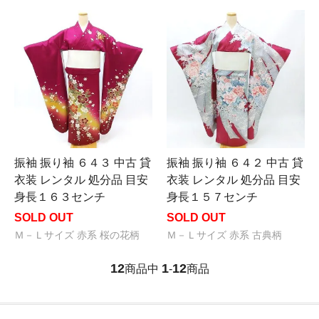
振袖 振り袖 ６４３ 中古 貸
振袖 振り袖 ６４２ 中古 貸
衣装 レンタル 処分品 目安
衣装 レンタル 処分品 目安
身長１６３センチ
身長１５７センチ
SOLD OUT
SOLD OUT
Ｍ－Ｌサイズ 赤系 桜の花柄
Ｍ－Ｌサイズ 赤系 古典柄
12
1
12
商品中
-
商品