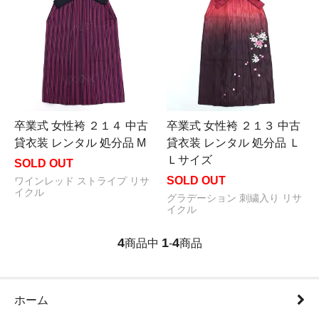
卒業式 女性袴 ２１４ 中古
卒業式 女性袴 ２１３ 中古
貸衣装 レンタル 処分品 M
貸衣装 レンタル 処分品 Ｌ
Ｌサイズ
SOLD OUT
SOLD OUT
ワインレッド ストライプ リサ
イクル
グラデーション 刺繍入り リサ
イクル
4
1
4
商品中
-
商品
ホーム