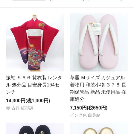
振袖 ５６６ 貸衣装 レンタ
草履 Ｍサイズ カジュアル
ル 処分品 目安身長164セ
着物用 和装小物 ３７６ 長
ンチ
期保管品 新品 未使用品 在
庫処分
14,300円(税1,300円)
7,150円(税650円)
赤 古典 紅型調
ピンク色 白鼻緒