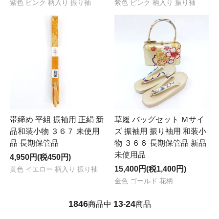
紫色 ピンク 柄入り 振り袖
紫色 ピンク 柄入り 振り袖
帯締め 平組 振袖用 正絹 新
草履 バッグセット Ｍサイ
品和装小物 ３６７ 未使用
ズ 振袖用 振り袖用 和装小
品 長期保管品
物 ３６６ 長期保管品 新品
未使用品
4,950円(税450円)
15,400円(税1,400円)
黄色 イエロー 柄入り 振り袖
金色 ゴールド 花柄
1846
13
24
商品中
-
商品