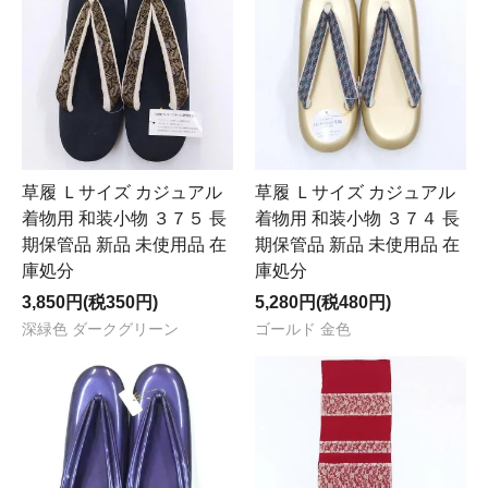
草履 Ｌサイズ カジュアル
草履 Ｌサイズ カジュアル
着物用 和装小物 ３７５ 長
着物用 和装小物 ３７４ 長
期保管品 新品 未使用品 在
期保管品 新品 未使用品 在
庫処分
庫処分
3,850円(税350円)
5,280円(税480円)
深緑色 ダークグリーン
ゴールド 金色