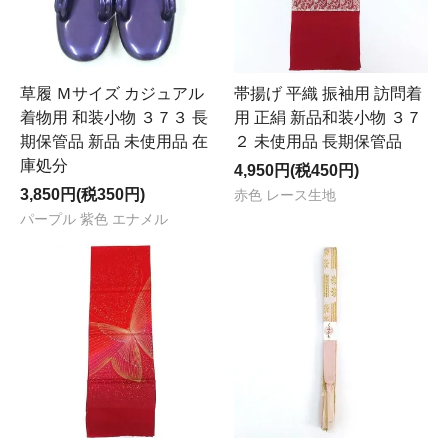
草履 Ｍサイズ カジュアル
帯揚げ 平織 振袖用 訪問着
着物用 和装小物 ３７３ 長
用 正絹 新品和装小物 ３７
期保管品 新品 未使用品 在
２ 未使用品 長期保管品
庫処分
4,950円(税450円)
3,850円(税350円)
赤色 レース生地
パープル 紫色 エナメル