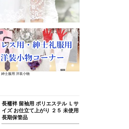
・紳士服用 洋装小物
長襦袢 留袖用 ポリエステル Ｌサ
イズ お仕立て上がり ２５ 未使用
長期保管品