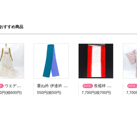
おすすめ商品
重ね衿 伊達衿 青緑色 紫色 中古 和装小物 ６４０ 貸衣装 レンタル 処分品
ウエディングドレス ４４５８ 中古 7号-11号サイズ 貸衣装処分 レンタル処分 リサイクル ブライダル
長襦袢 反物 振袖用 正絹 シルク 赤色ぼかし 普通から広幅サイズ ＬＬサイズ ４８
00円(税600円)
550円(税50円)
7,700円(税700円)
7,70