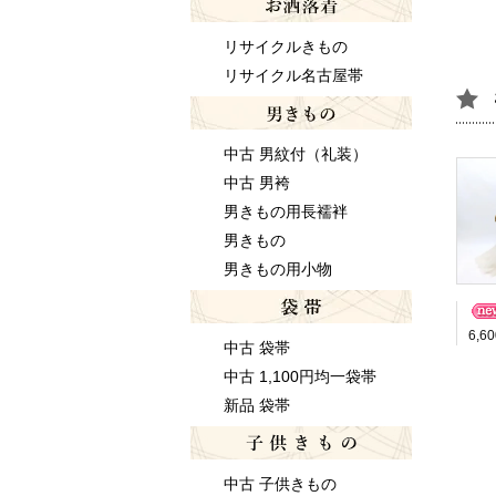
リサイクルきもの
リサイクル名古屋帯
中古 男紋付（礼装）
中古 男袴
男きもの用長襦袢
男きもの
男きもの用小物
6,6
中古 袋帯
中古 1,100円均一袋帯
新品 袋帯
中古 子供きもの