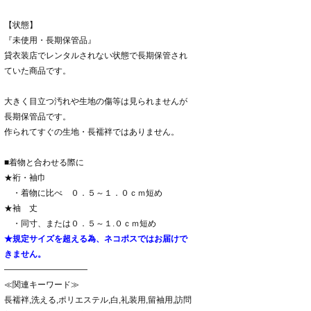
【状態】
『未使用・長期保管品』
貸衣装店でレンタルされない状態で長期保管され
ていた商品です。
大きく目立つ汚れや生地の傷等は見られませんが
長期保管品です。
作られてすぐの生地・長襦袢ではありません。
■着物と合わせる際に
★裄・袖巾
・着物に比べ ０．５～１．０ｃｍ短め
★袖 丈
・同寸、または０．５～１.０ｃｍ短め
★規定サイズを超える為、ネコポスではお届けで
きません。
――――――――――
≪関連キーワード≫
長襦袢,洗える,ポリエステル,白,礼装用,留袖用,訪問