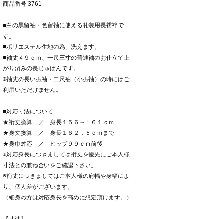
商品番号 3761
――――――――――
■白の黒留袖・色留袖に使える礼装用長襦袢で
す。
■ポリエステル生地の為、洗えます。
■袖丈４９ｃｍ、一尺三寸の普通袖のお仕立て上
がり済みの長じゅばんです。
※袖丈の長い振袖・二尺袖（小振袖）の時にはご
利用いただけません。
■対応寸法について
★裄丈換算 ／ 身長１５６～１６１ｃｍ
★身丈換算 ／ 身長１６２．５ｃｍまで
★身巾対応 ／ ヒップ９９ｃｍ前後
※対応身長につきましては裄丈を優先にご本人様
寸法との兼ね合いをご確認下さい。
※裄丈につきましてはご本人様の肩幅や身幅によ
り、個人差がございます。
（細身の方は対応身長を高めに想定頂けます。）