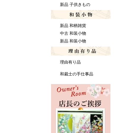
新品 子供きもの
新品 和柄雑貨
中古 和装小物
新品 和装小物
理由有り品
和裁士の手仕事品