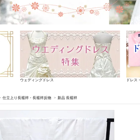
ウェディングドレス
ドレス
>
仕立上り長襦袢・長襦袢反物
>
新品 長襦袢