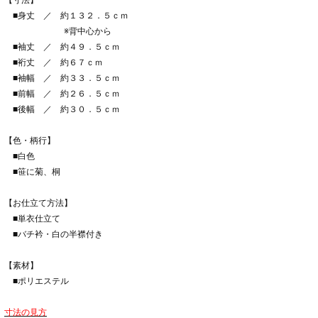
【寸法】
■身丈 ／ 約１３２．５ｃｍ
※背中心から
■袖丈 ／ 約４９．５ｃｍ
■裄丈 ／ 約６７ｃｍ
■袖幅 ／ 約３３．５ｃｍ
■前幅 ／ 約２６．５ｃｍ
■後幅 ／ 約３０．５ｃｍ
【色・柄行】
■白色
■笹に菊、桐
【お仕立て方法】
■単衣仕立て
■バチ衿・白の半襟付き
【素材】
■ポリエステル
寸法の見方