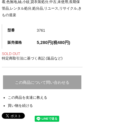
着,色無地,紬,小紋,貸衣装処分,中古,未使用,長期保
管品,レンタル処分,処分品,リユース,リサイクル,き
もの道楽
型番
3761
5,280円(税480円)
販売価格
SOLD OUT
特定商取引法に基づく表記 (返品など)
この商品について問い合わせる
この商品を友達に教える
買い物を続ける