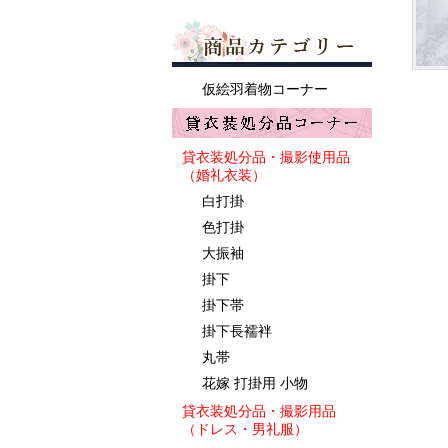
仮絵羽着物コーナー
貸衣装処分品・撮影使用品
（婚礼衣装）
白打掛
色打掛
大振袖
掛下
掛下帯
掛下長襦袢
丸帯
花嫁 打掛用 小物
貸衣装処分品・撮影用品
（ドレス・男礼服）