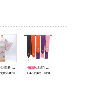
訪問着 付け下げ ４０６ 目安身長１５９ｃｍ 中古 貸衣装処分 レンタル処分 リサイクル
縮緬生地 抱え帯 訳あり品 難あり品 理由有り品 １９３０ 中古 貸衣装 処分品
0円(税700円)
1,320円(税120円)