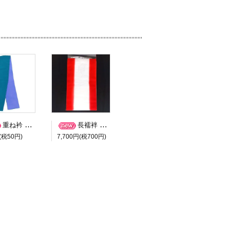
重ね衿 伊達衿 青緑色 紫色 中古 和装小物 ６４０ 貸衣装 レンタル 処分品
長襦袢 反物 振袖用 正絹 シルク 赤色ぼかし 普通から広幅サイズ ＬＬサイズ ４８
(税50円)
7,700円(税700円)