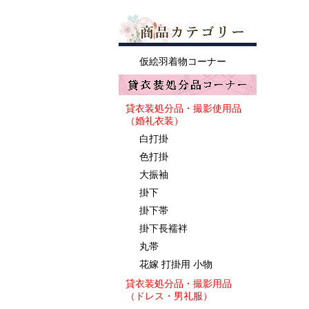
仮絵羽着物コーナー
貸衣装処分品・撮影使用品
（婚礼衣装）
白打掛
色打掛
大振袖
掛下
掛下帯
掛下長襦袢
丸帯
花嫁 打掛用 小物
貸衣装処分品・撮影用品
（ドレス・男礼服）