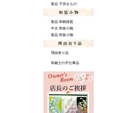
新品 子供きもの
新品 和柄雑貨
中古 和装小物
新品 和装小物
理由有り品
和裁士の手仕事品