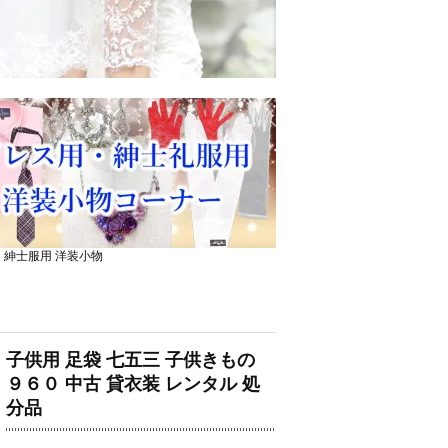
・紳士服用 洋装小物
子供用 足袋 七五三 子供きもの
９６０ 中古 貸衣装 レンタル 処
分品