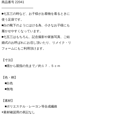
商品番号 22041
――――――――――
■七五三の時など、お子様がお着物を着るときに
使う足袋です。
■白の靴下のようにはける為、小さなお子様にも
履かせやすくなっています。
■七五三はもちろん、記念撮影や家族写真、ご結
婚式のお呼ばれにお召し頂いたり、リメイク・リ
フォームにもご利用頂けます。
【寸法】
■踵から親指の先まで／約１７．５ｃｍ
【色・柄】
■白色
■無地
【素材】
■ポリエステル・レーヨン等合成繊維
※素材確認用の表記なし