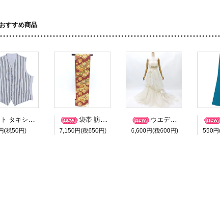
おすすめ商品
ベスト タキシード 男礼服 １６２２ 中古 貸衣装 処分品 ＡＭサイズ
袋帯 訪問着用 カジュアル用 ５１４ 中古 貸衣装 レンタル 処分品
ウエディングドレス ４４５８ 中古 7号-11号サイズ 貸衣装処分 レンタル処分 リサイクル ブライダル
円(税50円)
7,150円(税650円)
6,600円(税600円)
550円