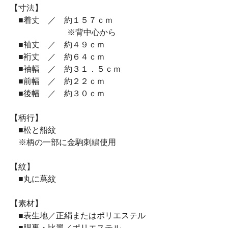
【寸法】
■着丈 ／ 約１５７ｃｍ
※背中心から
■袖丈 ／ 約４９ｃｍ
■裄丈 ／ 約６４ｃｍ
■袖幅 ／ 約３１．５ｃｍ
■前幅 ／ 約２２ｃｍ
■後幅 ／ 約３０ｃｍ
【柄行】
■松と船紋
※柄の一部に金駒刺繍使用
【紋】
■丸に蔦紋
【素材】
■表生地／正絹またはポリエステル
■胴裏・比翼／ポリエステル