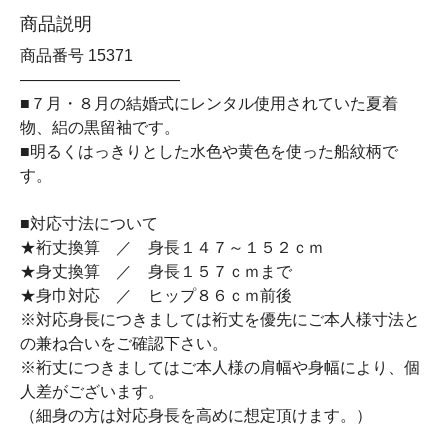
商品説明
商品番号 15371
――――――――――
■７月・８月の結婚式にレンタル使用されていた夏着
物、絽の黒留袖です。
■明るくはっきりとした水色や黄色を使った船紋柄で
す。
■対応寸法について
★裄丈換算 ／ 身長１４７～１５２ｃｍ
★身丈換算 ／ 身長１５７ｃｍまで
★身巾対応 ／ ヒップ８６ｃｍ前後
※対応身長につきましては裄丈を優先にご本人様寸法と
の兼ね合いをご確認下さい。
※裄丈につきましてはご本人様の肩幅や身幅により、個
人差がございます。
（細身の方は対応身長を高めに想定頂けます。）