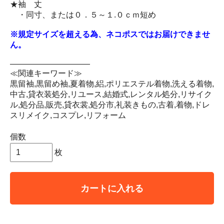
★袖 丈
・同寸、または０．５～１.０ｃｍ短め
※規定サイズを超える為、ネコポスではお届けできませ
ん。
――――――――――
≪関連キーワード≫
黒留袖,黒留め袖,夏着物,絽,ポリエステル着物,洗える着物,
中古,貸衣装処分,リユース,結婚式,レンタル処分,リサイク
ル,処分品,販売,貸衣裳,処分市,礼装きもの,古着,着物,ドレ
スリメイク,コスプレ,リフォーム
個数
枚
カートに入れる