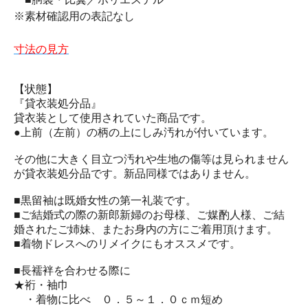
※素材確認用の表記なし
寸法の見方
【状態】
『貸衣装処分品』
貸衣装として使用されていた商品です。
●上前（左前）の柄の上にしみ汚れが付いています。
その他に大きく目立つ汚れや生地の傷等は見られません
が貸衣装処分品です。新品同様ではありません。
■黒留袖は既婚女性の第一礼装です。
■ご結婚式の際の新郎新婦のお母様、ご媒酌人様、ご結
婚されたご姉妹、またお身内の方にご着用頂けます。
■着物ドレスへのリメイクにもオススメです。
■長襦袢を合わせる際に
★裄・袖巾
・着物に比べ ０．５～１．０ｃｍ短め